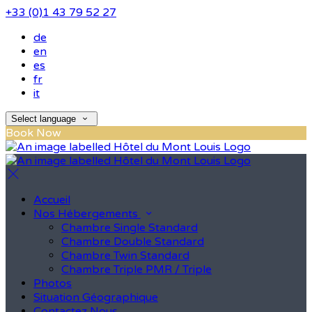
+33 (0)1 43 79 52 27
de
en
es
fr
it
Select language
Book Now
Accueil
Nos Hébergements
Chambre Single Standard
Chambre Double Standard
Chambre Twin Standard
Chambre Triple PMR / Triple
Photos
Situation Géographique
Contactez Nous