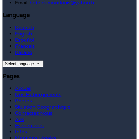
Email:
hoteldumontlouis@yahoo.fr
Language
Deutsch
English
Español
Français
Italiano
Select language
Pages
Accueil
Nos Hébergements
Photos
Situation Géographique
Contactez Nous
Avis
Evénements
Infos
Mentions Légales