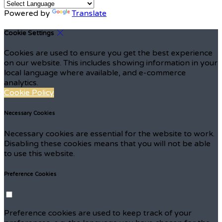
Powered by
Translate
Cookie Settings
Cookies are used to ensure you get the best experience
on our website. This includes showing information in your
local language where available, and e-commerce
analytics.
Cookie Policy
Necessary Cookies
Necessary cookies are essential for the website to work.
Disabling these cookies means that you will not be able
to use this website.
Preference Cookies
Preference cookies are used to keep track of your