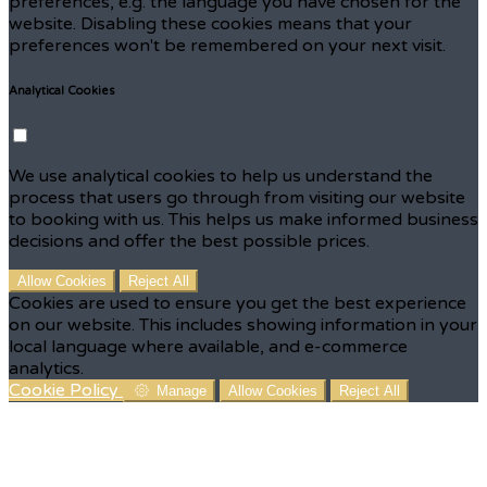
preferences, e.g. the language you have chosen for the
website. Disabling these cookies means that your
preferences won't be remembered on your next visit.
Analytical Cookies
We use analytical cookies to help us understand the
process that users go through from visiting our website
to booking with us. This helps us make informed business
decisions and offer the best possible prices.
Allow Cookies
Reject All
Cookies are used to ensure you get the best experience
on our website. This includes showing information in your
local language where available, and e-commerce
analytics.
Cookie Policy
Manage
Allow Cookies
Reject All