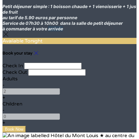
Petit déjeuner simple : 1 boisson chaude + 1 vienoisserie + 1 jus
de fruit
au tarif de 5.90 euros par personne
Service de 07h30 à 10h00
dans la salle de petit déjeuner
à commander à votre
arrivée
Available Tonight
Book your stay
Check In
Check Out
Adults
-
+
Children
-
+