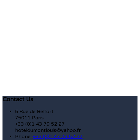
Contact Us
5 Rue de Belfort
75011 Paris
+33 (0)1 43 79 52 27
hoteldumontlouis@yahoo.fr
Phone:
+33 (0)1 43 79 52 27