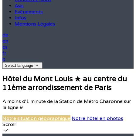
Avis
Evénements
Infos
Mentions Légales
de
en
es
fr
it
Select language
Hôtel du Mont Louis ★ au centre du
11ème arrondissement de Paris
A moins d'1 minute de la Station de Métro Charonne sur
la ligne 9
Notre situation géographique
Notre hôtel en photos
Scroll