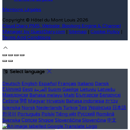
Mentions Légales
Copyright ©
Hôtel du Mont Louis 2026
Cloud Diary PMS, Website, Booking Engine & Channel
Manager by GuestDiary.com
|
Sitemap
|
Cookie Policy
|
Terms And Conditions
Select language
Deutsch
English
Español
Français
Italiano
Dansk
Ελληνικά
Eesti
العربية
Suomi
Gaeilge
Lietuvių
Latviešu
Македонски
Bahasa melayu
Malti
Български
Беларускі
Čeština
हिंदी
Magyar
Hrvatski
Bahasa indonesia
עברית
Íslenska
Norsk
Nederlands
Türkçe
ไทย
Українська
日本語
한국어
Português
Polski
Tiếng việt
Русский
Română
Svenska
Српски
Shqipe
Slovenščina
Slovenčina
中文