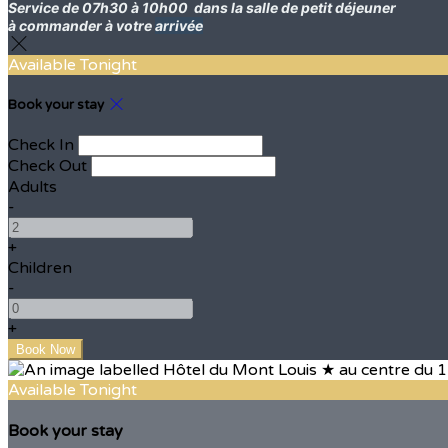
Service de 07h30 à 10h00
dans la salle de petit déjeuner
à commander à votre
arrivée
Available Tonight
Book your stay
Check In
Check Out
Adults
-
+
Children
-
+
Available Tonight
Book your stay