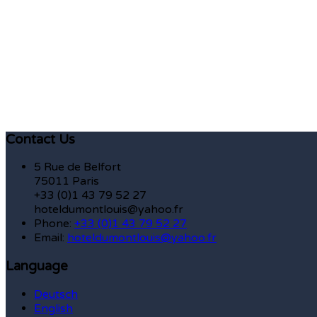
Contact Us
5 Rue de Belfort
75011 Paris
+33 (0)1 43 79 52 27
hoteldumontlouis@yahoo.fr
Phone:
+33 (0)1 43 79 52 27
Email:
hoteldumontlouis@yahoo.fr
Language
Deutsch
English