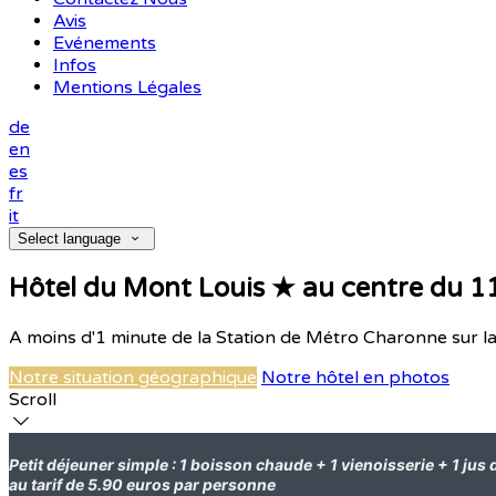
Avis
Evénements
Infos
Mentions Légales
de
en
es
fr
it
Select language
Hôtel du Mont Louis ★ au centre du 1
A moins d'1 minute de la Station de Métro Charonne sur la
Notre situation géographique
Notre hôtel en photos
Scroll
Petit déjeuner simple : 1 boisson chaude + 1 vienoisserie + 1 jus 
au tarif de 5.90 euros par personne