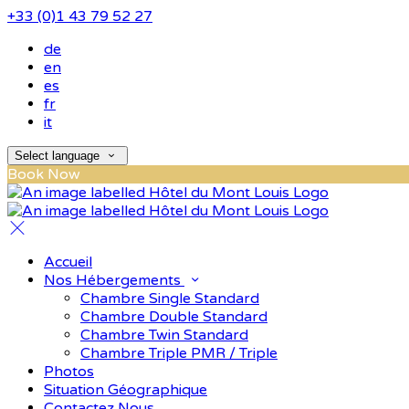
+33 (0)1 43 79 52 27
de
en
es
fr
it
Select language
Book Now
Accueil
Nos Hébergements
Chambre Single Standard
Chambre Double Standard
Chambre Twin Standard
Chambre Triple PMR / Triple
Photos
Situation Géographique
Contactez Nous