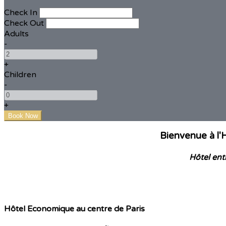
Check In
Check Out
Adults
-
+
Children
-
+
Bienvenue à l'
Hôtel ent
Hôtel Economique au centre de Paris