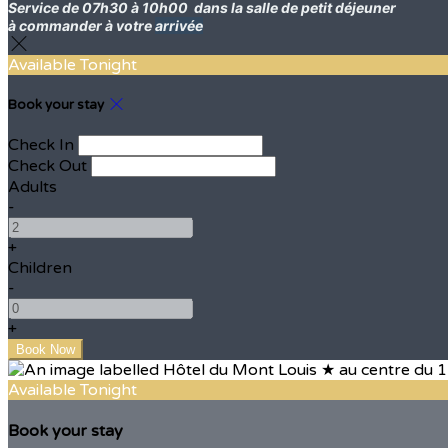
Service de 07h30 à 10h00
dans la salle de petit déjeuner
à commander à votre
arrivée
Available Tonight
Book your stay
Check In
Check Out
Adults
-
+
Children
-
+
Available Tonight
Book your stay