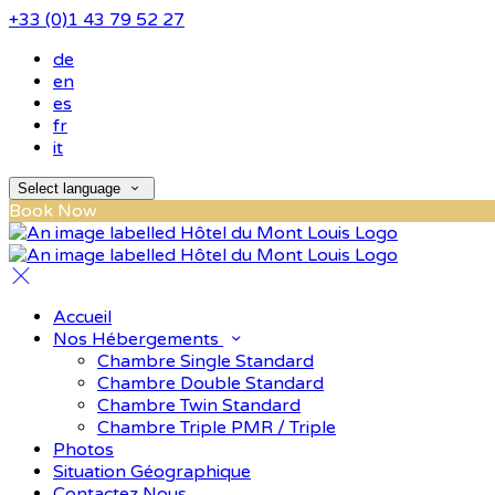
+33 (0)1 43 79 52 27
de
en
es
fr
it
Select language
Book Now
Accueil
Nos Hébergements
Chambre Single Standard
Chambre Double Standard
Chambre Twin Standard
Chambre Triple PMR / Triple
Photos
Situation Géographique
Contactez Nous