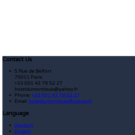
Contact Us
5 Rue de Belfort
75011 Paris
+33 (0)1 43 79 52 27
hoteldumontlouis@yahoo.fr
Phone:
+33 (0)1 43 79 52 27
Email:
hoteldumontlouis@yahoo.fr
Language
Deutsch
English