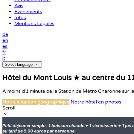
Avis
Evénements
Infos
Mentions Légales
de
en
es
fr
it
Select language
Hôtel du Mont Louis ★ au centre du 1
A moins d'1 minute de la Station de Métro Charonne sur la
Notre situation géographique
Notre hôtel en photos
Scroll
Petit déjeuner simple : 1 boisson chaude + 1 vienoisserie + 1 jus 
au tarif de 5.90 euros par personne